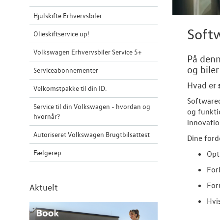
Hjulskifte Erhvervsbiler
Softw
Olieskiftservice up!
Volkswagen Erhvervsbiler Service 5+
På denn
og bile
Serviceabonnementer
Hvad er
Velkomstpakke til din ID.
Softwareo
Service til din Volkswagen - hvordan og
og funkti
hvornår?
innovatio
Autoriseret Volkswagen Brugtbilsattest
Dine ford
Fælgerep
Opt
For
For
Aktuelt
Hvi