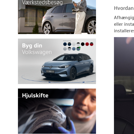
Hvorda
Afhængigt
eller ins
installer