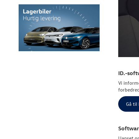
ID.-sof
Vi inform
forbedred
Gå ti
Softwar
Uanset om