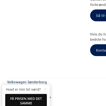
forbrændi
Gå ti
Hvis du h
bedste fo
Konta
Volkswagen Sønderborg
Alsgade 60-62
×
Hvad er min bil værd?
6400 Sønderborg
Tlf.:
74 42 11 60
eller
Ring mig op
E-mail:
vaerksted@vw-soenderborg.dk
FÅ PRISEN MED DET
CVR: 40445765
SAMME