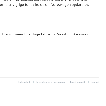
rne er vigtige for at holde din
Volkswagen
opdateret.
d velkommen til at tage fat på os. Så vil vi gøre vores
Cookiepolitik
Betingelser for online booking
Privatlivspolitik
Kontakt