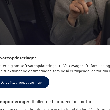
twareopdateringer
erer dig om softwareopdateringer til
Volkswagen
ID.-familien og
e funktioner og optimeringer, som også er tilgængelige for din I
l ID.-softwareopdateringer
eopdateringer
til biler med forbrændingsmotor
 det er en over-the-air- eller værkstedsopdatering: Vi informere