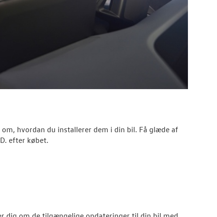
 om, hvordan du installerer dem i din bil. Få glæde af
D. efter købet.
r dig om de tilgængelige opdateringer til din bil med