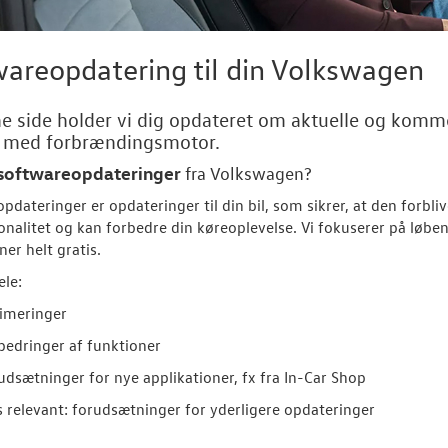
areopdatering til din Volkswagen
e side holder vi dig opdateret om aktuelle og komm
r med forbrændingsmotor.
softwareopdateringer
fra
Volkswagen
?
pdateringer er opdateringer til din bil, som sikrer, at den forbl
onalitet og kan forbedre din køreoplevelse. Vi fokuserer på løbe
ner helt gratis.
ele:
imeringer
bedringer af funktioner
udsætninger for nye applikationer, fx fra In-Car Shop
s relevant: forudsætninger for yderligere opdateringer