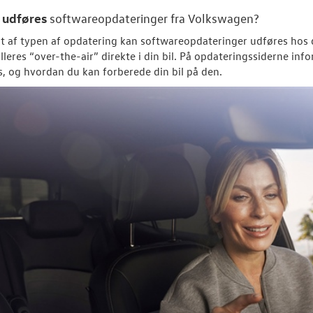
udføres
n
softwareopdateringer fra
Volkswagen
?
 af typen af opdatering kan softwareopdateringer udføres hos 
talleres “over-the-air” direkte i din bil. På opdateringssiderne i
es, og hvordan du kan forberede din bil på den.