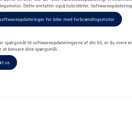
ngsmotor. Dette omfatter også hybridbiler. Softwareopdateringe
l softwareopdateringer for biler med forbrændingsmotor
ar spørgsmål til softwareopdateringerne af din bil, er du mere en
r at besvare dine spørgsmål.
kt os