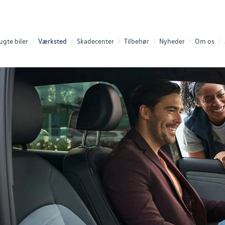
ugte biler
Værksted
Skadecenter
Tilbehør
Nyheder
Om os