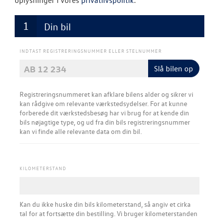
oplysninger i vores
privatlivspolitik
.
Softwareopda
Din bil
Rustbeskyttel
INDTAST REGISTRERINGSNUMMER ELLER STELNUMMER
Service Cam
Slå bilen op
Kontrol af uds
Registreringsnummeret kan afklare bilens alder og sikrer vi
MinVolkswage
kan rådgive om relevante værkstedsydelser.​ For at kunne
forberede dit værkstedsbesøg har vi brug for at kende din
VW Connect
bils nøjagtige type, og ud fra din bils registreringsnummer
kan vi finde alle relevante data om din bil.
Hjulskifte Erh
Olieskiftservic
KILOMETERSTAND
Volkswagen Er
Service 5+
Kan du ikke huske din bils kilometerstand, så angiv et cirka
tal for at fortsætte din bestilling. Vi bruger kilometerstanden
Serviceabonn