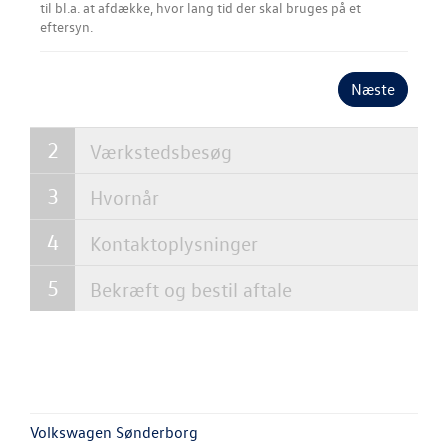
til bl.a. at afdække, hvor lang tid der skal bruges på et
eftersyn.
Velkomstpakke 
Service til di
Næste
hvordan og hv
Værkstedsbesøg
Autoriseret V
Brugtbilsattes
Hvornår
Fælgerep
Kontaktoplysninger
SKADECENTER
Bekræft og bestil aftale
TILBEHØR
NYHEDER
OM OS
Volkswagen Sønderborg