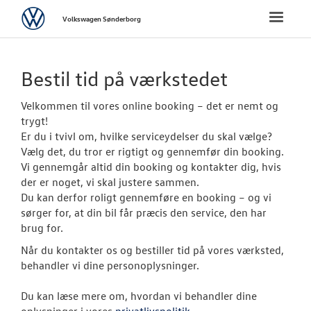
Volkswagen
Toggle
Volkswagen Sønderborg
naviga
FORSIDE
Bestil tid på værkstedet
NYE PERSONBI
Velkommen til vores online booking – det er nemt og
trygt!
NYE VAREBILER
Er du i tvivl om, hvilke serviceydelser du skal vælge?
Vælg det, du tror er rigtigt og gennemfør din booking.
Vi gennemgår altid din booking og kontakter dig, hvis
BRUGTE BILER
der er noget, vi skal justere sammen.
Du kan derfor roligt gennemføre en booking – og vi
VÆRKSTED
sørger for, at din bil får præcis den service, den har
brug for.
Bestil tid på 
Når du kontakter os og bestiller tid på vores værksted,
behandler vi dine personoplysninger.
Koncepter og 
Du kan læse mere om, hvordan vi behandler dine
Hjulskifte