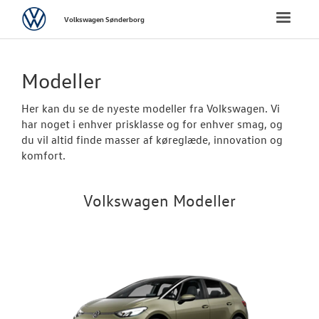
Volkswagen
Toggle
Volkswagen Sønderborg
naviga
FORSIDE
Modeller
NYE PERSONBI
Her kan du se de nyeste modeller fra Volkswagen. Vi
har noget i enhver prisklasse og for enhver smag, og
Bestil prøvetu
du vil altid finde masser af køreglæde, innovation og
komfort.
Book en salgs
Byg din Volks
Volkswagen Modeller
Privatleasing
Finansiering
Vejen til et be
Elektrisk Volks