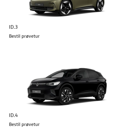
Modeller
ID. Polo
ID.3
Bestil prøvetur
ID.3 Neo
ID.4
Aktuelle kam
ID.5
Pendlerleasin
ID. Cross
ID.4
T-Roc
Bestil prøvetur
ID. Buzz