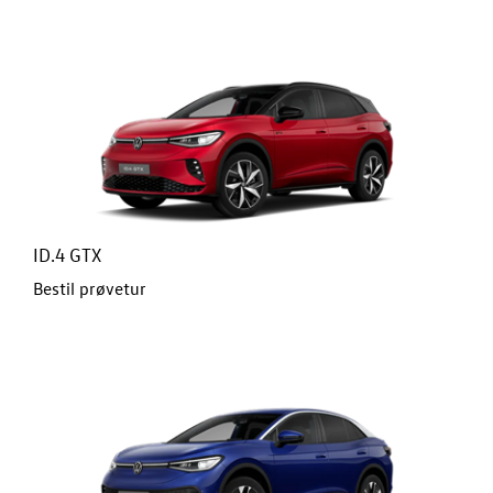
ID.7 og ID.7 T
Den nye Tigua
Garanti
Forsikring
NYE VAREBILER
ID.4 GTX
Bestil prøvetur
BRUGTE BILER
VÆRKSTED
SKADECENTER
TILBEHØR