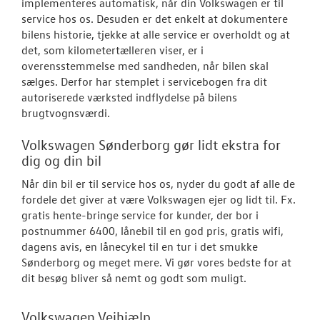
implementeres automatisk, når din Volkswagen er til
service hos os. Desuden er det enkelt at dokumentere
JOB OG KARRI
bilens historie, tjekke at alle service er overholdt og at
det, som kilometertælleren viser, er i
RESERVEDELE
overensstemmelse med sandheden, når bilen skal
sælges. Derfor har stemplet i servicebogen fra dit
autoriserede værksted indflydelse på bilens
brugtvognsværdi.
Volkswagen Sønderborg gør lidt ekstra for
dig og din bil
Når din bil er til service hos os, nyder du godt af alle de
fordele det giver at være Volkswagen ejer og lidt til. Fx.
gratis hente-bringe service for kunder, der bor i
postnummer 6400, lånebil til en god pris, gratis wifi,
dagens avis, en lånecykel til en tur i det smukke
Sønderborg og meget mere. Vi gør vores bedste for at
dit besøg bliver så nemt og godt som muligt.
Volkswagen Vejhjælp