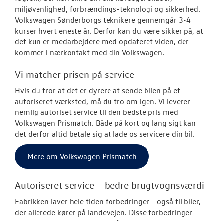
miljøvenlighed, forbrændings-teknologi og sikkerhed.
Volkswagen Sønderborgs teknikere gennemgår 3-4
Velkomstpakke 
kurser hvert eneste år. Derfor kan du være sikker på, at
det kun er medarbejdere med opdateret viden, der
Service til di
kommer i nærkontakt med din Volkswagen.
hvordan og hv
Vi matcher prisen på service
Autoriseret V
Brugtbilsattes
Hvis du tror at det er dyrere at sende bilen på et
autoriseret værksted, må du tro om igen. Vi leverer
Fælgerep
nemlig autoriset service til den bedste pris med
Volkswagen Prismatch. Både på kort og lang sigt kan
SKADECENTER
det derfor altid betale sig at lade os servicere din bil.
Mere om Volkswagen Prismatch
TILBEHØR
NYHEDER
Autoriseret service = bedre brugtvognsværdi
Fabrikken laver hele tiden forbedringer - også til biler,
OM OS
der allerede kører på landevejen. Disse forbedringer