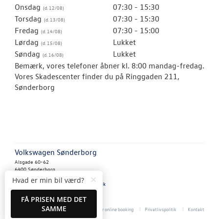
Onsdag
07:30 - 15:30
Torsdag
07:30 - 15:30
Fredag
07:30 - 15:00
Lørdag
Lukket
Søndag
Lukket
Bemærk, vores telefoner åbner kl. 8:00 mandag-fredag.
Vores Skadescenter finder du på Ringgaden 211,
Sønderborg
Volkswagen Sønderborg
Alsgade 60-62
6400 Sønderborg
×
Tlf.:
74 42 11 60
eller
Ring mig op
Hvad er min bil værd?
E-mail:
vaerksted@vw-soenderborg.dk
CVR: 40445765
FÅ PRISEN MED DET
SAMME
Cookiepolitik
Betingelser for online booking
Privatlivspolitik
Kontakt