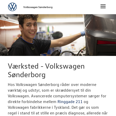
Volkswagen
Toggle
Volkswagen Sønderborg
naviga
FORSIDE
NYE PERSONBI
NYE VAREBILER
BRUGTE BILER
Værksted - Volkswagen
Sønderborg
VÆRKSTED
Hos Volkswagen Sønderborg råder over moderne
Bestil tid på 
værktøj og udstyr, som er skræddersyet til din
Volkswagen. Avancerede computersystemer sørger for
Koncepter og 
direkte forbindelse mellem
Ringgade 211
og
Volkswagen fabrikkerne i Tyskland. Det gør os som
Hjulskifte
regel i stand til at stille en præcis diagnose, allerede når