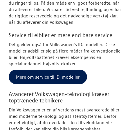
du ringer til os. På den måde er vi godt forberedte, når
Softwareopda
du afleverer bilen. Vi sparer tid ved fejlfinding, og vi har
de rigtige reservedele og det nødvendige værktøj klar,
Rustbeskyttel
når du afleverer din Volkswagen.
Service Cam
Service til elbiler er mere end bare service
Det gælder også for Volkswagen's ID. modeller. Disse
Kontrol af uds
modeller adskiller sig på flere måder fra konventionelle
biler. Højvoltsbatteriet kræver eksempelvis en
MinVolkswage
specialuddannet højvoltstekniker.
VW Connect
Mere om service til ID. modeller
Hjulskifte Erh
Avanceret Volkswagen-teknologi kræver
Olieskiftservic
toptrænede teknikere
Din Volkswagen er en af verdens mest avancerede biler
Volkswagen Er
med moderne teknologi og assistentsystemer. Derfor
Service 5+
er det vigtigt, at du overlader den til veluddannede
fagfolk, der kan sikre din bils køreegenskaber,
Serviceabonn